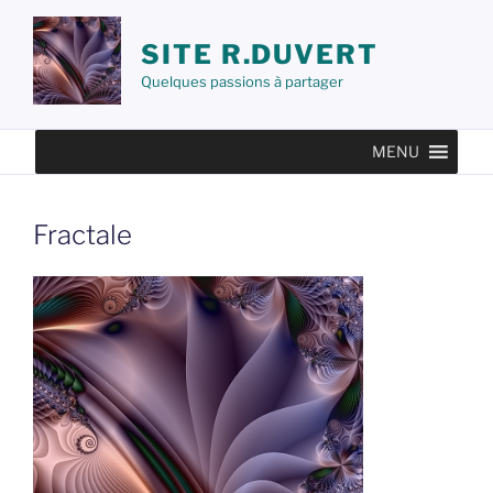
Aller
au
SITE R.DUVERT
contenu
Quelques passions à partager
principal
MENU
Fractale