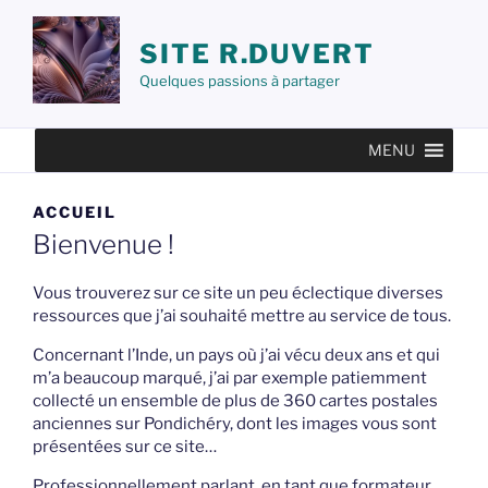
Aller
au
SITE R.DUVERT
contenu
Quelques passions à partager
principal
MENU
ACCUEIL
Bienvenue !
Vous trouverez sur ce site un peu éclectique diverses
ressources que j’ai
souhaité mettre au service de tous.
Concernant l’Inde, un pays où j’ai vécu deux ans et qui
m’a beaucoup marqué, j’ai par exemple patiemment
collecté un ensemble de plus de 360 cartes postales
anciennes sur Pondichéry, dont les images vous sont
présentées sur ce site…
Professionnellement parlant, en tant que formateur