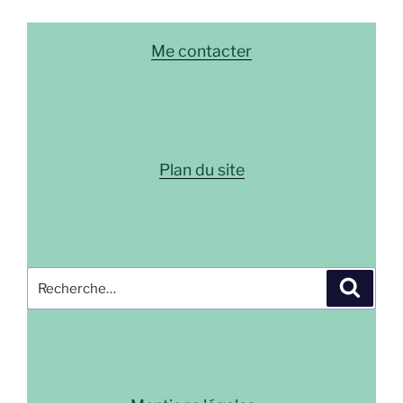
Me contacter
Plan du site
Recherche
Recher
pour
: